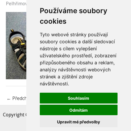
Pelhřimov 393 01
Používáme soubory
cookies
Tyto webové stránky používají
soubory cookies a další sledovací
nástroje s cílem vylepšení
uživatelského prostředí, zobrazení
přizpůsobeného obsahu a reklam,
analýzy návštěvnosti webových
stránek a zjištění zdroje
návštěvnosti.
←
Předchozí Příspěvek
Další Příspěvek
→
Souhlasím
Odmítám
Copyright © 2026 Vacík Sport 1976
|
Sportovní obchod v ♥
Pelhřimova
|
Upravit mé předvolby
Třeboňský kapr - rybářské závody