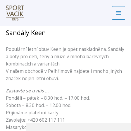
Přeskočit
na
obsah
Sandály Keen
Populární letní obuv Keen je opět naskladněna. Sandály
a boty pro děti, ženy a muže v mnoha barevných
kombinacích a variantách.
V našem obchodě v Pelhřimově najdete i mnoho jiných
značek nejen letní obuvi.
Zastavte se u nás …
Pondělí – pátek – 8.30 hod. – 17.00 hod.
Sobota – 8.30 hod. – 12.00 hod.
Přijímáme platební karty
Zavolejte: +420 602 117 111
Masarykovo náměstí čp.79